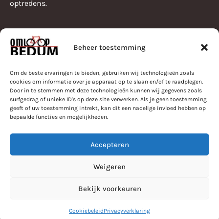
optredens.
Beheer toestemming
Pearle Omloop van Bedum
Programma
Bestuur
Om de beste ervaringen te bieden, gebruiken wij technologieën zoals
Parcours
Nieuws
cookies om informatie over je apparaat op te slaan en/of te raadplegen.
Door in te stemmen met deze technologieën kunnen wij gegevens zoals
Informatie
Uitslagen
surfgedrag of unieke ID's op deze site verwerken. Als je geen toestemming
geeft of uw toestemming intrekt, kan dit een nadelige invloed hebben op
bepaalde functies en mogelijkheden.
Contact
Accepteren
Stuur een E-mail
Weigeren
Bekijk voorkeuren
© Copyright by Omloop van Bedum 2025
Privacyverklaring
Cookies
Powered by Anura
Cookiebeleid
Privacyverklaring