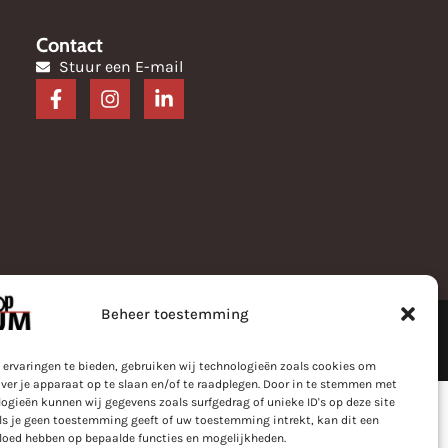
Contact
Stuur een E-mail
Beheer toestemming
 Anura
 ervaringen te bieden, gebruiken wij technologieën zoals cookies om
ver je apparaat op te slaan en/of te raadplegen. Door in te stemmen met
ogieën kunnen wij gegevens zoals surfgedrag of unieke ID's op deze site
ls je geen toestemming geeft of uw toestemming intrekt, kan dit een
vloed hebben op bepaalde functies en mogelijkheden.