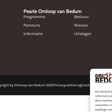
Pearle Omloop van Bedum
Programma
Bestuur
Parcours
Nieuws
Informatie
Uitslagen
yright by Omloop van Bedum 2025
Privacyverklaring
Cookies
Powered by
Om de beste
informatie o
deze technol
verwerken. A
nadelige in