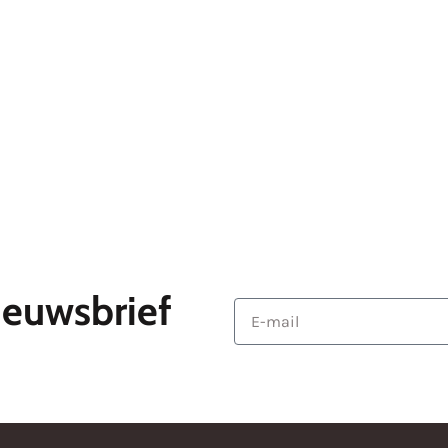
Sponsoren
Uitslagen
Media
Over d
ieuwsbrief