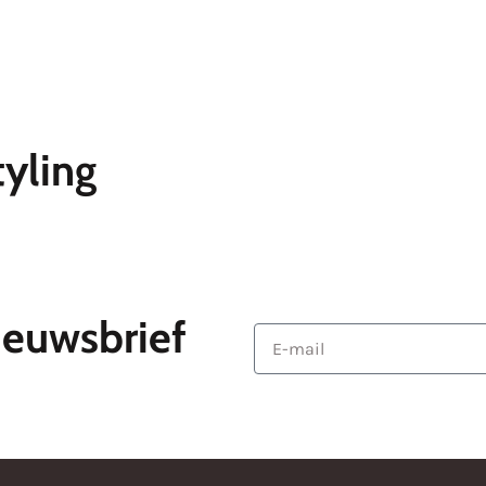
Sponsoren
Uitslagen
Media
Over d
yling
ieuwsbrief