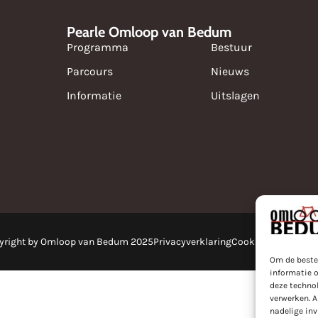
Pearle Omloop van Bedum
Programma
Bestuur
Parcours
Nieuws
Informatie
Uitslagen
yright by Omloop van Bedum 2025
Privacyverklaring
Cookies
Powered by
Om de beste
informatie o
deze technol
verwerken. A
nadelige in