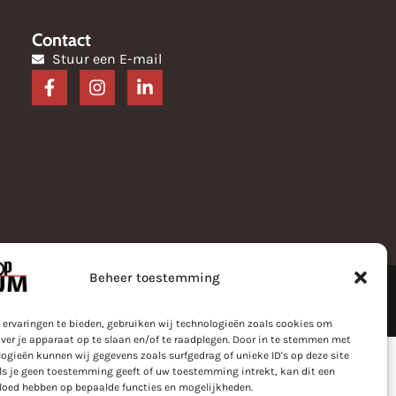
Contact
Stuur een E-mail
Beheer toestemming
 Anura
 ervaringen te bieden, gebruiken wij technologieën zoals cookies om
ver je apparaat op te slaan en/of te raadplegen. Door in te stemmen met
ogieën kunnen wij gegevens zoals surfgedrag of unieke ID's op deze site
ls je geen toestemming geeft of uw toestemming intrekt, kan dit een
vloed hebben op bepaalde functies en mogelijkheden.