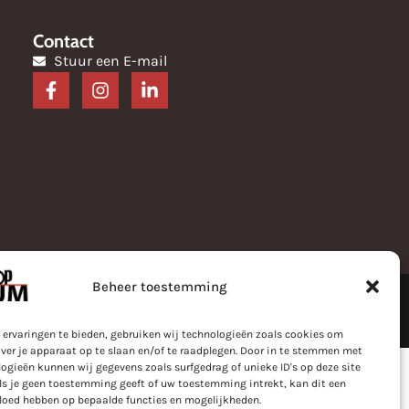
Contact
Stuur een E-mail
Beheer toestemming
 Anura
 ervaringen te bieden, gebruiken wij technologieën zoals cookies om
ver je apparaat op te slaan en/of te raadplegen. Door in te stemmen met
ogieën kunnen wij gegevens zoals surfgedrag of unieke ID's op deze site
ls je geen toestemming geeft of uw toestemming intrekt, kan dit een
vloed hebben op bepaalde functies en mogelijkheden.