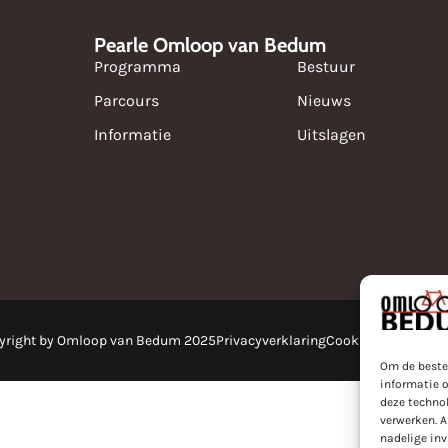
Pearle Omloop van Bedum
Programma
Bestuur
Parcours
Nieuws
Informatie
Uitslagen
yright by Omloop van Bedum 2025
Privacyverklaring
Cookies
Powered by
Om de beste
informatie o
deze technol
verwerken. A
nadelige in