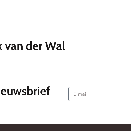
Sponsoren
Uitslagen
Media
Over d
 van der Wal
ieuwsbrief